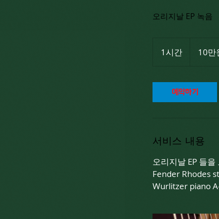
오리지날 EP 녹음
10
만
1시간
1
10만원
원
per-
시
hour
예약하기
서비스 내용
오리지날 EP 들을
Fender Rhodes sta
Wurlitzer piano 