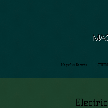
Mag
MagicBus Records
STUDIO
Electri