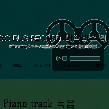
ic Bus Record
매직버스 
#Recording Studio #녹음실#Record Lable #음반레이블
S
WORKS
서비스 가격
녹음실 예약하기
CONTACT
c Piano track 녹음